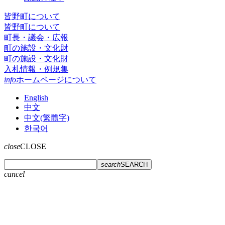
皆野町について
皆野町について
町長・議会・広報
町の施設・文化財
町の施設・文化財
入札情報・例規集
info
ホームページについて
English
中文
中文(繁體字)
한국어
close
CLOSE
search
SEARCH
cancel