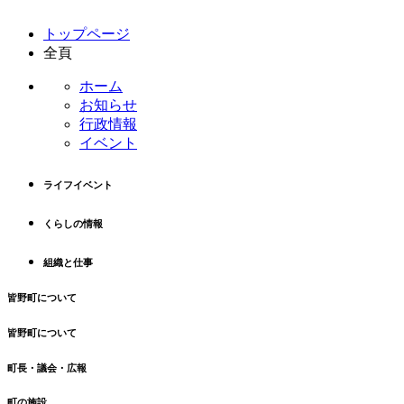
コ
ペ
トップページ
ン
ー
全頁
テ
ジ
ン
の
ホーム
ツ
先
お知らせ
本
頭
行政情報
文
へ
イベント
の
戻
先
る
ライフイベント
頭
へ
くらしの情報
戻
る
組織と仕事
皆野町について
皆野町について
町長・議会・広報
町の施設