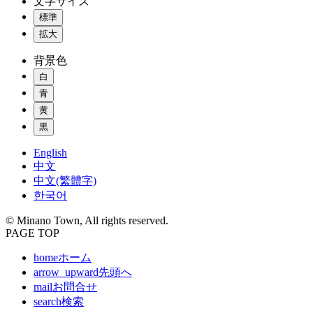
文字サイズ
標準
拡大
背景色
白
青
黄
黒
English
中文
中文(繁體字)
한국어
© Minano Town, All rights reserved.
PAGE TOP
home
ホーム
arrow_upward
先頭へ
mail
お問合せ
search
検索