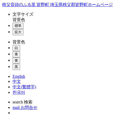
コ
秩父音頭のふる里 皆野町 埼玉県秩父郡皆野町ホームページ
ン
文字
サイズ
テ
背景色
ン
標準
ツ
本
拡大
文
背景色
へ
ス
白
キ
青
ッ
黄
プ
黒
English
中文
中文(繁體字)
한국어
search
検索
mail
お問合せ