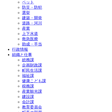
ペット
防災・防犯
選挙
建築・開発
道路・河川
産業
上下水道
救急医療
助成・手当
行政情報
組織と仕事
総務課
企画財政課
町民生活課
福祉課
健康こども課
税務課
産業観光課
建設課
会計課
教育委員会