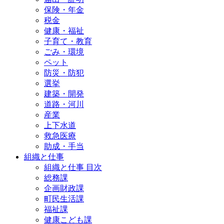
保険・年金
税金
健康・福祉
子育て・教育
ごみ・環境
ペット
防災・防犯
選挙
建築・開発
道路・河川
産業
上下水道
救急医療
助成・手当
組織と仕事
組織と仕事 目次
総務課
企画財政課
町民生活課
福祉課
健康こども課