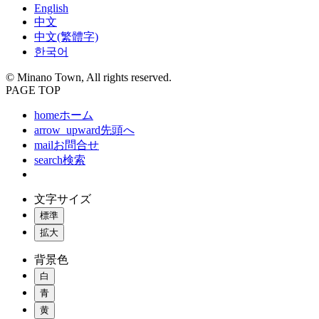
English
中文
中文(繁體字)
한국어
© Minano Town, All rights reserved.
PAGE TOP
home
ホーム
arrow_upward
先頭へ
mail
お問合せ
search
検索
文字サイズ
標準
拡大
背景色
白
青
黄