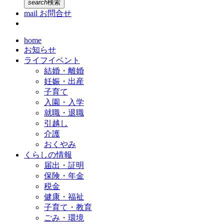
search
検索
mail
お問合せ
home
お知らせ
ライフイベント
結婚・離婚
妊娠・出産
子育て
入園・入学
就職・退職
引越し
介護
おくやみ
くらしの情報
届出・証明
保険・年金
税金
健康・福祉
子育て・教育
ごみ・環境