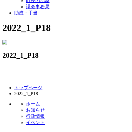
町長の部屋
議会事務局
助成・手当
2022_1_P18
2022_1_P18
コ
ペ
トップページ
ン
ー
2022_1_P18
テ
ジ
ン
の
ホーム
ツ
先
お知らせ
本
頭
行政情報
文
へ
イベント
の
戻