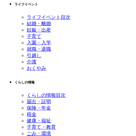
先
る
ライフイベント
頭
へ
ライフイベント目次
戻
結婚・離婚
る
妊娠・出産
子育て
入園・入学
就職・退職
引越し
介護
おくやみ
くらしの情報
くらしの情報目次
届出・証明
保険・年金
税金
健康・福祉
子育て・教育
ごみ・環境