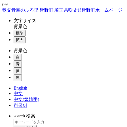
コ
0%
秩父音頭のふる里 皆野町 埼玉県秩父郡皆野町ホームページ
ン
テ
文字
サイズ
ン
背景色
ツ
標準
本
拡大
文
へ
背景色
ス
白
キ
ッ
青
プ
黄
黒
English
中文
中文(繁體字)
한국어
search
検索