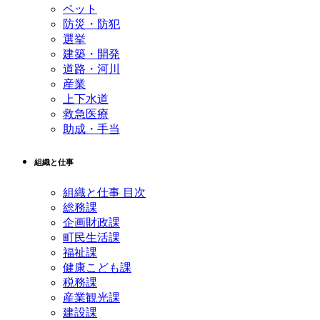
ペット
防災・防犯
選挙
建築・開発
道路・河川
産業
上下水道
救急医療
助成・手当
組織と仕事
組織と仕事 目次
総務課
企画財政課
町民生活課
福祉課
健康こども課
税務課
産業観光課
建設課