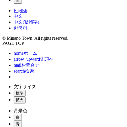
黒
English
中文
中文(繁體字)
한국어
© Minano Town, All rights reserved.
PAGE TOP
home
ホーム
arrow_upward
先頭へ
mail
お問合せ
search
検索
文字サイズ
標準
拡大
背景色
白
青