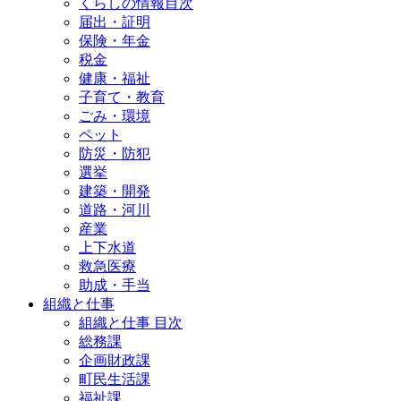
くらしの情報目次
届出・証明
保険・年金
税金
健康・福祉
子育て・教育
ごみ・環境
ペット
防災・防犯
選挙
建築・開発
道路・河川
産業
上下水道
救急医療
助成・手当
組織と仕事
組織と仕事 目次
総務課
企画財政課
町民生活課
福祉課