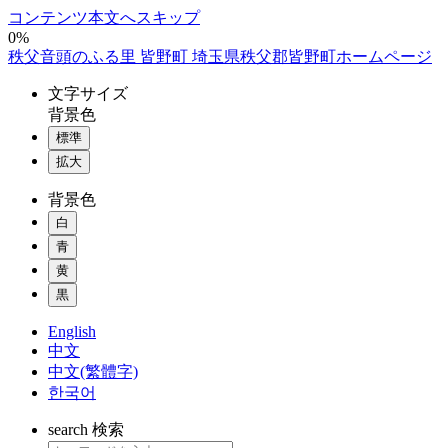
コンテンツ本文へスキップ
0%
秩父音頭のふる里 皆野町 埼玉県秩父郡皆野町ホームページ
文字
サイズ
背景色
標準
拡大
背景色
白
青
黄
黒
English
中文
中文(繁體字)
한국어
search
検索