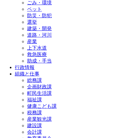
ごみ・環境
ペット
防災・防犯
選挙
建築・開発
道路・河川
産業
上下水道
救急医療
助成・手当
行政情報
組織と仕事
総務課
企画財政課
町民生活課
福祉課
健康こども課
税務課
産業観光課
建設課
会計課