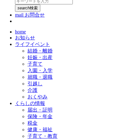
search
検索
mail
お問合せ
home
お知らせ
ライフイベント
結婚・離婚
妊娠・出産
子育て
入園・入学
就職・退職
引越し
介護
おくやみ
くらしの情報
届出・証明
保険・年金
税金
健康・福祉
子育て・教育