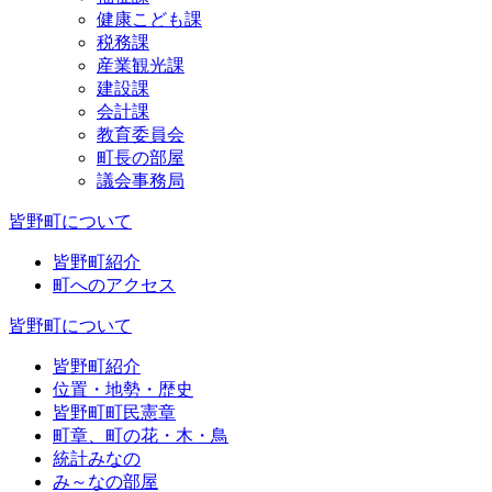
健康こども課
税務課
産業観光課
建設課
会計課
教育委員会
町長の部屋
議会事務局
皆野町について
皆野町紹介
町へのアクセス
皆野町について
皆野町紹介
位置・地勢・歴史
皆野町町民憲章
町章、町の花・木・鳥
統計みなの
み～なの部屋