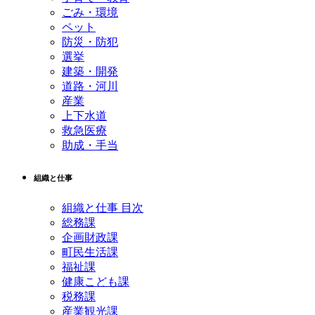
ごみ・環境
ペット
防災・防犯
選挙
建築・開発
道路・河川
産業
上下水道
救急医療
助成・手当
組織と仕事
組織と仕事 目次
総務課
企画財政課
町民生活課
福祉課
健康こども課
税務課
産業観光課