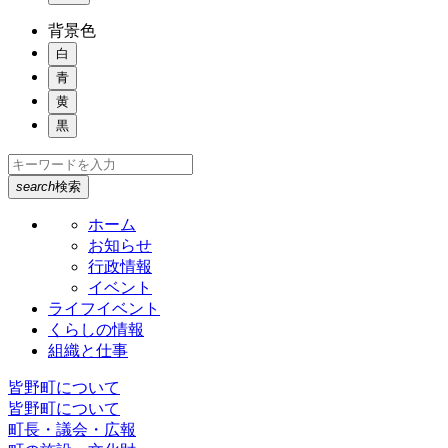
背景色
白
青
黄
黒
search
検索
ホーム
お知らせ
行政情報
イベント
ライフイベント
くらしの情報
組織と仕事
皆野町について
皆野町について
町長・議会・広報