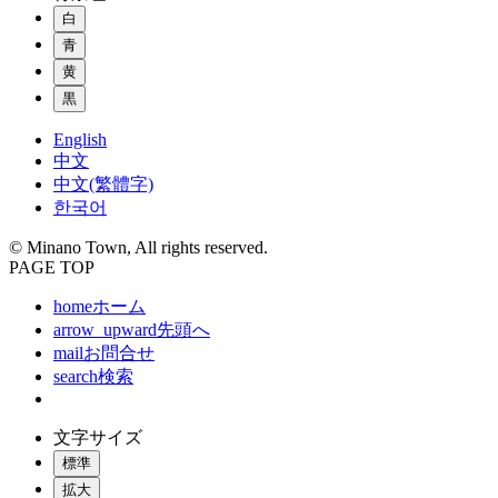
白
青
黄
黒
English
中文
中文(繁體字)
한국어
© Minano Town, All rights reserved.
PAGE TOP
home
ホーム
arrow_upward
先頭へ
mail
お問合せ
search
検索
文字サイズ
標準
拡大