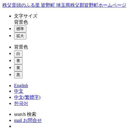
コ
秩父音頭のふる里 皆野町 埼玉県秩父郡皆野町ホームページ
ン
文字
サイズ
テ
背景色
ン
標準
ツ
本
拡大
文
背景色
へ
ス
白
キ
青
ッ
黄
プ
黒
English
中文
中文(繁體字)
한국어
search
検索
mail
お問合せ