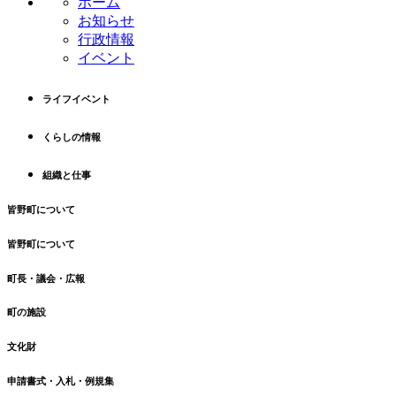
ホーム
ツ
先
お知らせ
本
頭
行政情報
文
へ
イベント
の
戻
先
る
ライフイベント
頭
へ
くらしの情報
戻
る
組織と仕事
皆野町について
皆野町について
町長・議会・広報
町の施設
文化財
申請書式・入札・例規集