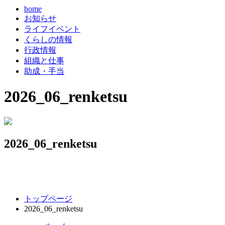
home
お知らせ
ライフイベント
くらしの情報
行政情報
組織と仕事
助成・手当
2026_06_renketsu
2026_06_renketsu
コ
ペ
トップページ
ン
ー
2026_06_renketsu
テ
ジ
ン
の