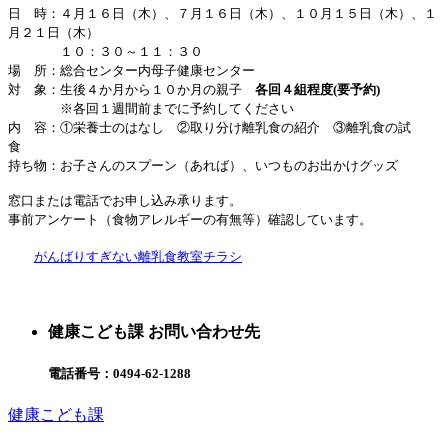
日 時：４月１６日（木）、７月１６日（木）、１０月１５日（木）、１
月２１日（木）
１０：３０～１１：３０
場 所：総合センター内母子健康センター
対 象：生後４か月から１０か月の親子
各回４組程度(要予約)
※各回１週間前までに予約してください
内 容：①栄養士のはなし ②取り分け離乳食の紹介 ③離乳食の試
食
持ち物：お子さんのスプーン（あれば）、いつものお出かけグッズ
窓口または電話でお申し込み承ります。
事前アンケート（食物アレルギーの有無等）確認しています。
がんばりすぎない離乳食教室チラシ
健康こども課 お問い合わせ先
電話番号：
0494-62-1288
健康こども課