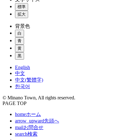
標準
拡大
背景色
白
青
黄
黒
English
中文
中文(繁體字)
한국어
© Minano Town, All rights reserved.
PAGE TOP
home
ホーム
arrow_upward
先頭へ
mail
お問合せ
search
検索