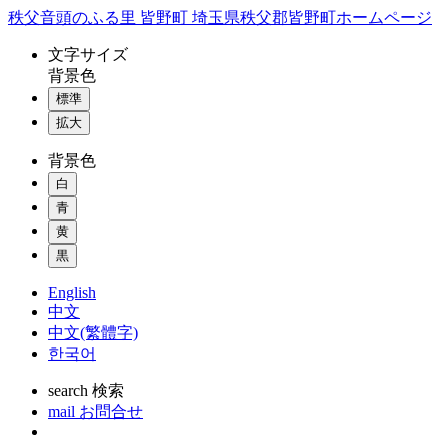
コ
秩父音頭のふる里 皆野町 埼玉県秩父郡皆野町ホームページ
ン
文字
サイズ
テ
背景色
ン
標準
ツ
本
拡大
文
背景色
へ
ス
白
キ
青
ッ
黄
プ
黒
English
中文
中文(繁體字)
한국어
search
検索
mail
お問合せ