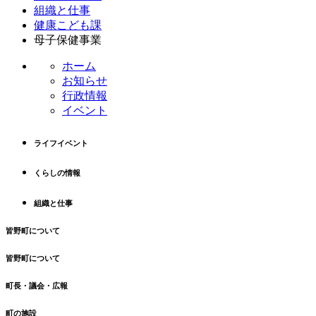
ン
ー
組織と仕事
テ
ジ
健康こども課
ン
の
母子保健事業
ツ
先
ホーム
本
頭
お知らせ
文
へ
行政情報
の
戻
イベント
先
る
頭
へ
ライフイベント
戻
る
くらしの情報
組織と仕事
皆野町について
皆野町について
町長・議会・広報
町の施設