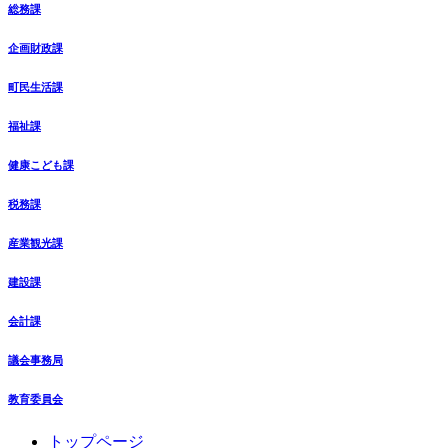
総務課
企画財政課
町民生活課
福祉課
健康こども課
税務課
産業観光課
建設課
会計課
議会事務局
教育委員会
コ
ペ
トップページ