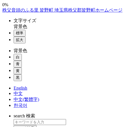
コ
0%
秩父音頭のふる里 皆野町 埼玉県秩父郡皆野町ホームページ
ン
テ
文字
サイズ
ン
背景色
ツ
標準
本
拡大
文
へ
背景色
ス
白
キ
ッ
青
プ
黄
黒
English
中文
中文(繁體字)
한국어
search
検索