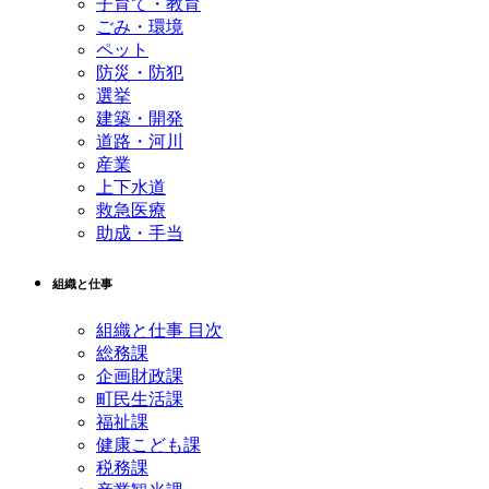
子育て・教育
ごみ・環境
ペット
防災・防犯
選挙
建築・開発
道路・河川
産業
上下水道
救急医療
助成・手当
組織と仕事
組織と仕事 目次
総務課
企画財政課
町民生活課
福祉課
健康こども課
税務課