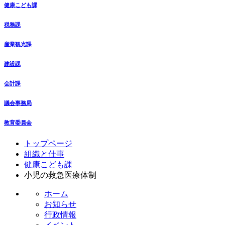
健康こども課
税務課
産業観光課
建設課
会計課
議会事務局
教育委員会
コ
ペ
トップページ
ン
ー
組織と仕事
テ
ジ
健康こども課
ン
の
小児の救急医療体制
ツ
先
ホーム
本
頭
お知らせ
文
へ
行政情報
の
戻