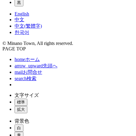
黒
English
中文
中文(繁體字)
한국어
© Minano Town, All rights reserved.
PAGE TOP
home
ホーム
arrow_upward
先頭へ
mail
お問合せ
search
検索
文字サイズ
標準
拡大
背景色
白
青