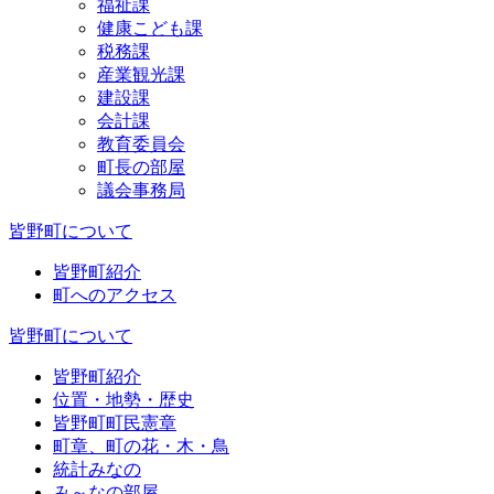
福祉課
健康こども課
税務課
産業観光課
建設課
会計課
教育委員会
町長の部屋
議会事務局
皆野町について
皆野町紹介
町へのアクセス
皆野町について
皆野町紹介
位置・地勢・歴史
皆野町町民憲章
町章、町の花・木・鳥
統計みなの
み～なの部屋