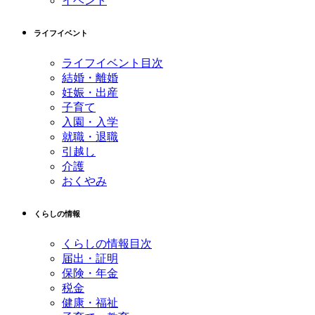
イベント
先
る
頭
へ
ライフイベント
戻
る
ライフイベント目次
結婚・離婚
妊娠・出産
子育て
入園・入学
就職・退職
引越し
介護
おくやみ
くらしの情報
くらしの情報目次
届出・証明
保険・年金
税金
健康・福祉