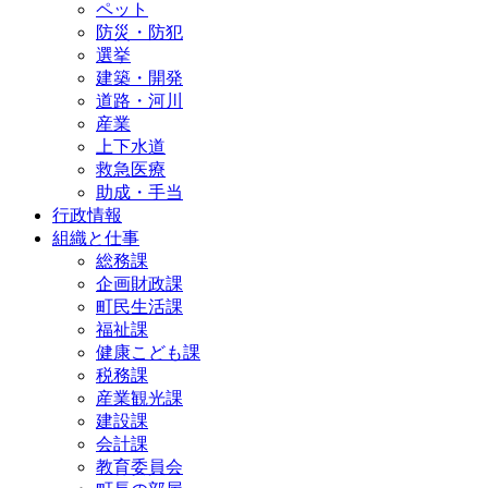
ペット
防災・防犯
選挙
建築・開発
道路・河川
産業
上下水道
救急医療
助成・手当
行政情報
組織と仕事
総務課
企画財政課
町民生活課
福祉課
健康こども課
税務課
産業観光課
建設課
会計課
教育委員会