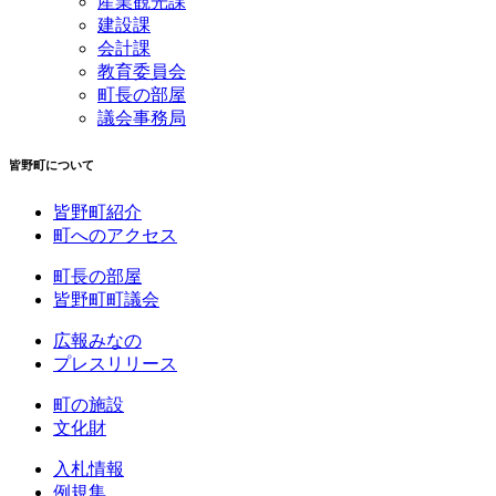
産業観光課
建設課
会計課
教育委員会
町長の部屋
議会事務局
皆野町について
皆野町紹介
町へのアクセス
町長の部屋
皆野町町議会
広報みなの
プレスリリース
町の施設
文化財
入札情報
例規集