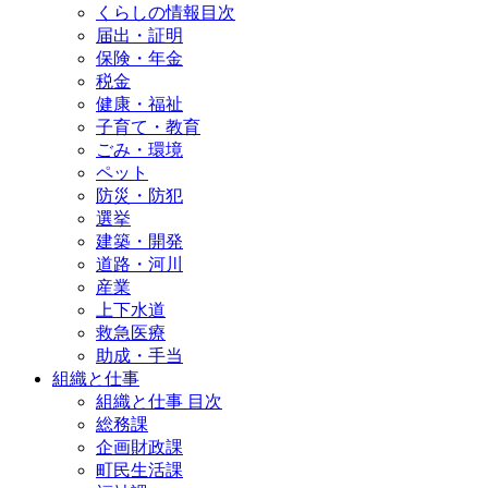
くらしの情報目次
届出・証明
保険・年金
税金
健康・福祉
子育て・教育
ごみ・環境
ペット
防災・防犯
選挙
建築・開発
道路・河川
産業
上下水道
救急医療
助成・手当
組織と仕事
組織と仕事 目次
総務課
企画財政課
町民生活課