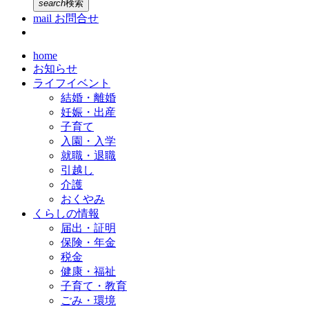
search
検索
mail
お問合せ
home
お知らせ
ライフイベント
結婚・離婚
妊娠・出産
子育て
入園・入学
就職・退職
引越し
介護
おくやみ
くらしの情報
届出・証明
保険・年金
税金
健康・福祉
子育て・教育
ごみ・環境