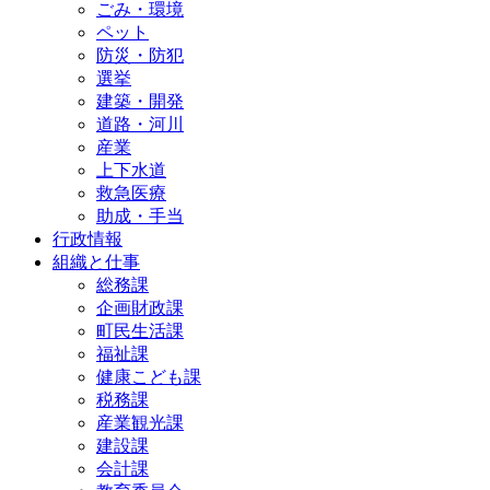
ごみ・環境
ペット
防災・防犯
選挙
建築・開発
道路・河川
産業
上下水道
救急医療
助成・手当
行政情報
組織と仕事
総務課
企画財政課
町民生活課
福祉課
健康こども課
税務課
産業観光課
建設課
会計課