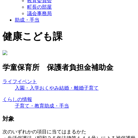
教育委員会
町長の部屋
議会事務局
助成・手当
健康こども課
学童保育所 保護者負担金補助金
ライフイベント
入園・入学
おくやみ
結婚・離婚
子育て
くらしの情報
子育て・教育
助成・手当
対象
次のいずれかの項目に当てはまるかた