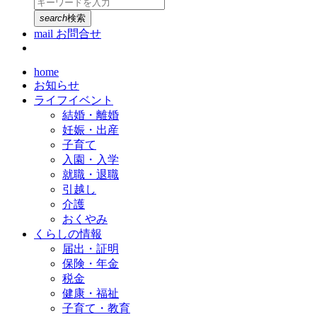
search
検索
mail
お問合せ
home
お知らせ
ライフイベント
結婚・離婚
妊娠・出産
子育て
入園・入学
就職・退職
引越し
介護
おくやみ
くらしの情報
届出・証明
保険・年金
税金
健康・福祉
子育て・教育