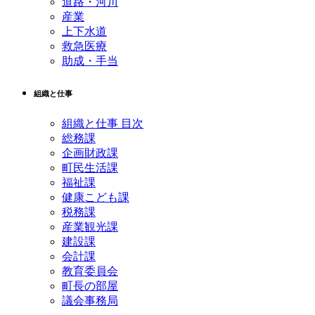
道路・河川
産業
上下水道
救急医療
助成・手当
組織と仕事
組織と仕事 目次
総務課
企画財政課
町民生活課
福祉課
健康こども課
税務課
産業観光課
建設課
会計課
教育委員会
町長の部屋
議会事務局