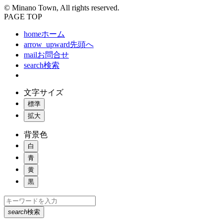
© Minano Town, All rights reserved.
PAGE TOP
home
ホーム
arrow_upward
先頭へ
mail
お問合せ
search
検索
文字サイズ
標準
拡大
背景色
白
青
黄
黒
search
検索