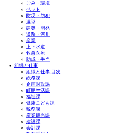
ごみ・環境
ペット
防災・防犯
選挙
建築・開発
道路・河川
産業
上下水道
救急医療
助成・手当
組織と仕事
組織と仕事 目次
総務課
企画財政課
町民生活課
福祉課
健康こども課
税務課
産業観光課
建設課
会計課