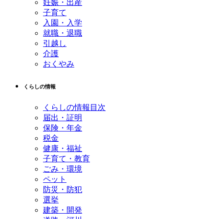
妊娠・出産
子育て
入園・入学
就職・退職
引越し
介護
おくやみ
くらしの情報
くらしの情報目次
届出・証明
保険・年金
税金
健康・福祉
子育て・教育
ごみ・環境
ペット
防災・防犯
選挙
建築・開発