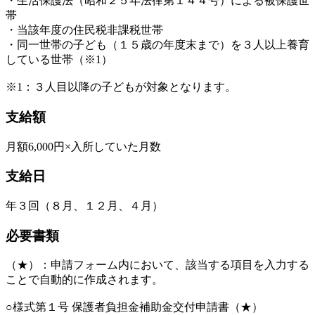
・
生活保護法（
昭和２５年法律第１４４号）
による被保護世
帯
・当該年度の住民税非課税世帯
・同一世帯の子ども（１５
歳の年度末まで）
を３人以上養育
している世帯（※1）
※1：３人目以降の子どもが対象となります。
支給額
月額6,000円×入所していた月数
支給日
年３回（８月、１２月、４月）
必要書類
（★）：申請フォーム内において、該当する項目を入力する
ことで自動的に作成されます。
○様式第１号 保護者負担金補助金交付申請書（★）