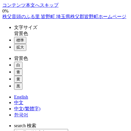
コンテンツ本文へスキップ
0%
秩父音頭のふる里 皆野町 埼玉県秩父郡皆野町ホームページ
文字
サイズ
背景色
標準
拡大
背景色
白
青
黄
黒
English
中文
中文(繁體字)
한국어
search
検索