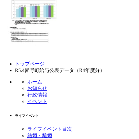
コ
ペ
トップページ
ン
ー
R5.4皆野町給与公表データ（R4年度分）
テ
ジ
ン
の
ホーム
ツ
先
お知らせ
本
頭
行政情報
文
へ
イベント
の
戻
先
る
ライフイベント
頭
へ
ライフイベント目次
戻
結婚・離婚
る