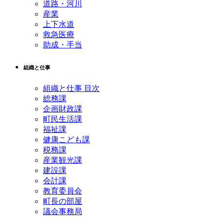
道路・河川
産業
上下水道
救急医療
助成・手当
組織と仕事
組織と仕事 目次
総務課
企画財政課
町民生活課
福祉課
健康こども課
税務課
産業観光課
建設課
会計課
教育委員会
町長の部屋
議会事務局