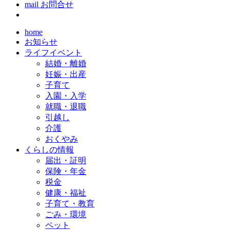
mail
お問合せ
home
お知らせ
ライフイベント
結婚・離婚
妊娠・出産
子育て
入園・入学
就職・退職
引越し
介護
おくやみ
くらしの情報
届出・証明
保険・年金
税金
健康・福祉
子育て・教育
ごみ・環境
ペット