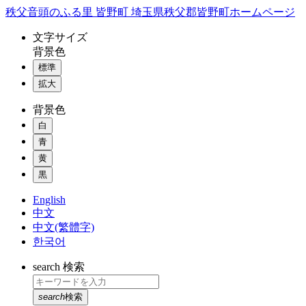
コ
秩父音頭のふる里 皆野町 埼玉県秩父郡皆野町ホームページ
ン
文字
サイズ
テ
背景色
ン
標準
ツ
本
拡大
文
背景色
へ
ス
白
キ
青
ッ
黄
プ
黒
English
中文
中文(繁體字)
한국어
search
検索
search
検索