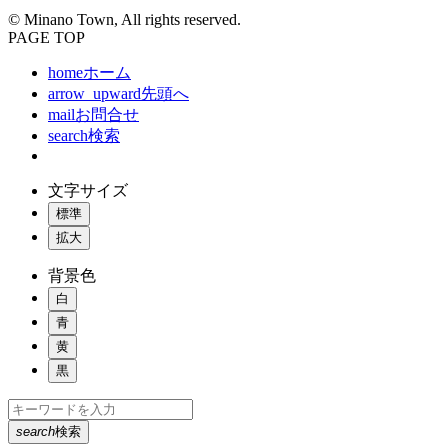
© Minano Town, All rights reserved.
PAGE TOP
home
ホーム
arrow_upward
先頭へ
mail
お問合せ
search
検索
文字サイズ
標準
拡大
背景色
白
青
黄
黒
search
検索