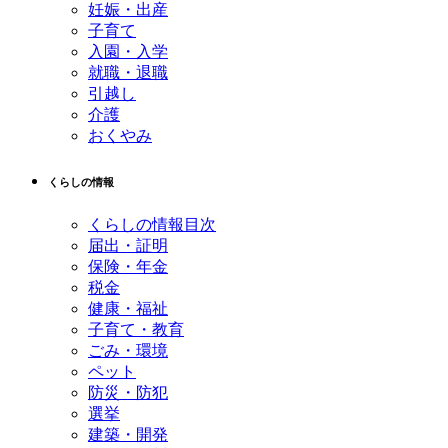
妊娠・出産
子育て
入園・入学
就職・退職
引越し
介護
おくやみ
くらしの情報
くらしの情報目次
届出・証明
保険・年金
税金
健康・福祉
子育て・教育
ごみ・環境
ペット
防災・防犯
選挙
建築・開発