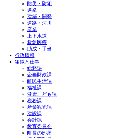
防災・防犯
選挙
建築・開発
道路・河川
産業
上下水道
救急医療
助成・手当
行政情報
組織と仕事
総務課
企画財政課
町民生活課
福祉課
健康こども課
税務課
産業観光課
建設課
会計課
教育委員会
町長の部屋