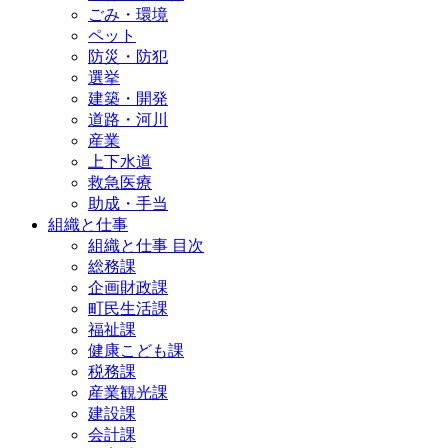
ごみ・環境
ペット
防災・防犯
選挙
建築・開発
道路・河川
産業
上下水道
救急医療
助成・手当
組織と仕事
組織と仕事 目次
総務課
企画財政課
町民生活課
福祉課
健康こども課
税務課
産業観光課
建設課
会計課