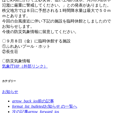
氾濫に厳重に警戒してください。」との発表がありました。
秩父地方では８日に予想される１時間降水量は最大で５０ｍ
ｍとあります。
今回の台風接近に伴い下記の施設を臨時休館としましたので
お知らせします。
今後の防災気象情報に留意してください。
〇９月８日（金）に臨時休館する施設
①ふれあいプール・ホット
②長生荘
〇防災気象情報
気象庁HP（外部リンク）
カテゴリー
お知らせ
arrow_back_ios
前の記事
format_list_bulleted
お知らせ の
一覧へ
次の記事
arrow_forward_ios