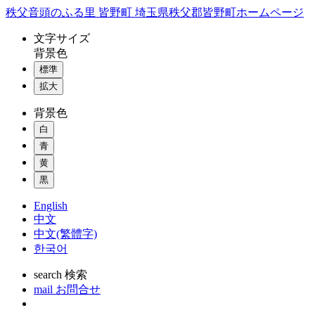
コ
秩父音頭のふる里 皆野町 埼玉県秩父郡皆野町ホームページ
ン
文字
サイズ
テ
背景色
ン
標準
ツ
本
拡大
文
背景色
へ
ス
白
キ
青
ッ
黄
プ
黒
English
中文
中文(繁體字)
한국어
search
検索
mail
お問合せ