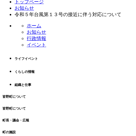
コ
ペ
トップページ
ン
ー
お知らせ
テ
ジ
令和５年台風第１３号の接近に伴う対応について
ン
の
ホーム
ツ
先
お知らせ
本
頭
行政情報
文
へ
イベント
の
戻
先
る
頭
ライフイベント
へ
戻
くらしの情報
る
組織と仕事
皆野町について
皆野町について
町長・議会・広報
町の施設