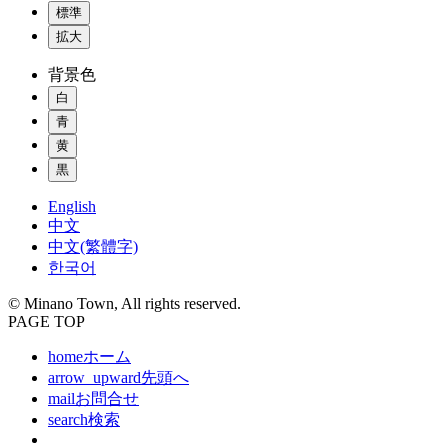
標準
拡大
背景色
白
青
黄
黒
English
中文
中文(繁體字)
한국어
© Minano Town, All rights reserved.
PAGE TOP
home
ホーム
arrow_upward
先頭へ
mail
お問合せ
search
検索