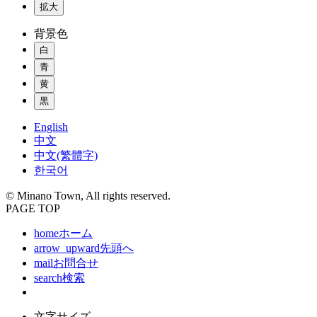
拡大
背景色
白
青
黄
黒
English
中文
中文(繁體字)
한국어
© Minano Town, All rights reserved.
PAGE TOP
home
ホーム
arrow_upward
先頭へ
mail
お問合せ
search
検索
文字サイズ