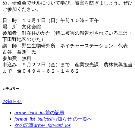
め、研修会でサルについて学び、被害を防ぎましょう。ぜひ
ご参加ください。
日 時 １０月１日（日）午前１０時～正午
場 所 文化会館
参加者 町在住のかた（特に被害の報告がされている三沢・
下田野地区のかた）
講 師 野生生物研究所 ネイチャーステーション 代表
古谷 益朗 氏
参加費 無料
申込み ９月２２日（金）まで 産業観光課 農林振興担当
まで ☎０４９４－６２－１４６２
カテゴリー
お知らせ
arrow_back_ios
前の記事
format_list_bulleted
お知らせ の
一覧へ
次の記事
arrow_forward_ios