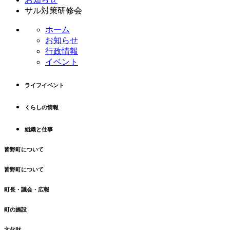
テ
ジ
サル対策研修会
ン
の
ホーム
ツ
先
お知らせ
本
頭
行政情報
文
へ
イベント
の
戻
先
る
頭
ライフイベント
へ
戻
くらしの情報
る
組織と仕事
皆野町について
皆野町について
町長・議会・広報
町の施設
文化財