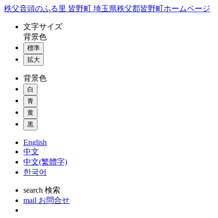
コ
秩父音頭のふる里 皆野町 埼玉県秩父郡皆野町ホームページ
ン
文字
サイズ
テ
背景色
ン
標準
ツ
本
拡大
文
背景色
へ
ス
白
キ
青
ッ
黄
プ
黒
English
中文
中文(繁體字)
한국어
search
検索
mail
お問合せ