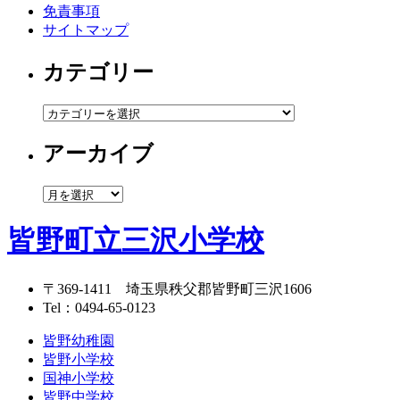
免責事項
サイトマップ
カテゴリー
カ
テ
アーカイブ
ゴ
リ
ー
ア
ー
カ
皆野町立三沢小学校
イ
ブ
〒369-1411
埼玉県秩父郡皆野町三沢1606
Tel：
0494-65-0123
皆野幼稚園
皆野小学校
国神小学校
皆野中学校