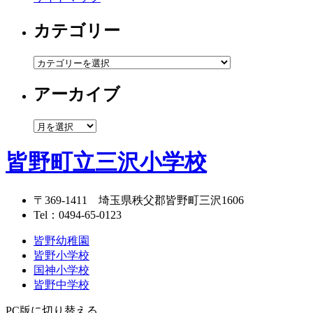
カテゴリー
カ
テ
アーカイブ
ゴ
リ
ー
ア
ー
カ
皆野町立三沢小学校
イ
ブ
〒369-1411
埼玉県秩父郡皆野町三沢1606
Tel：
0494-65-0123
皆野幼稚園
皆野小学校
国神小学校
皆野中学校
PC版に切り替える