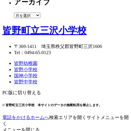
アーカイブ
ゴ
リ
ー
ア
ー
カ
皆野町立三沢小学校
イ
ブ
〒369-1411
埼玉県秩父郡皆野町三沢1606
Tel：
0494-65-0123
皆野幼稚園
皆野小学校
国神小学校
皆野中学校
PC版に切り替える
© 皆野町立三沢小学校 本サイトのデータの無断転用を禁止します。
電話をかける
ホームへ
検索エリアを開く
サイトメニューを開
く
メニューを閉じる