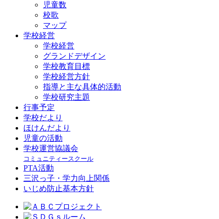
児童数
校歌
マップ
学校経営
学校経営
グランドデザイン
学校教育目標
学校経営方針
指導と主な具体的活動
学校研究主題
行事予定
学校だより
ほけんだより
児童の活動
学校運営協議会
コミュニティースクール
PTA活動
三沢っ子・学力向上関係
いじめ防止基本方針