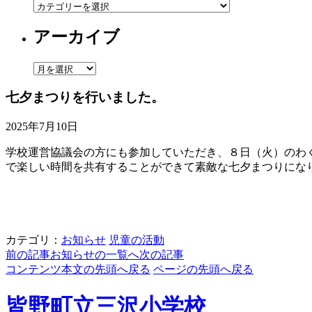
カ
テ
アーカイブ
ゴ
リ
ー
ア
ー
七夕まつりを行いました。
カ
イ
2025年7月10日
ブ
学校運営協議会の方にも参加していただき、８日（火）のわ
で楽しい時間を共有することができて素敵な七夕まつりにな
カテゴリ：
お知らせ
児童の活動
前の記事
お知らせの一覧へ
次の記事
コンテンツ本文の先頭へ戻る
ページの先頭へ戻る
皆野町立三沢小学校