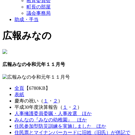
教育委員会
町長の部屋
議会事務局
助成・手当
広報みなの
広報みなの令和元年１１月号
全頁
【6780KB】
表紙
慶寿の祝い（
１
・
２
）
平成30年度決算報告（
１
・
２
）
人事擁護委員委嘱・人事改選 ほか
みんなの『みなの幼稚園』 ほか
住民参加型防災訓練を実施しました ほか
住民票とマイナンバーカードに旧姓（旧氏）が併記で