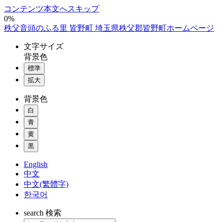
コンテンツ本文へスキップ
0%
秩父音頭のふる里 皆野町 埼玉県秩父郡皆野町ホームページ
文字
サイズ
背景色
標準
拡大
背景色
白
青
黄
黒
English
中文
中文(繁體字)
한국어
search
検索