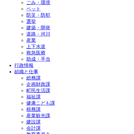
ごみ・環境
ペット
防災・防犯
選挙
建築・開発
道路・河川
産業
上下水道
救急医療
助成・手当
行政情報
組織と仕事
総務課
企画財政課
町民生活課
福祉課
健康こども課
税務課
産業観光課
建設課
会計課