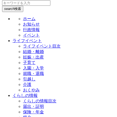
search
検索
ホーム
お知らせ
行政情報
イベント
ライフイベント
ライフイベント目次
結婚・離婚
妊娠・出産
子育て
入園・入学
就職・退職
引越し
介護
おくやみ
くらしの情報
くらしの情報目次
届出・証明
保険・年金