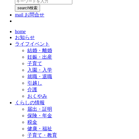
search
検索
mail
お問合せ
home
お知らせ
ライフイベント
結婚・離婚
妊娠・出産
子育て
入園・入学
就職・退職
引越し
介護
おくやみ
くらしの情報
届出・証明
保険・年金
税金
健康・福祉
子育て・教育