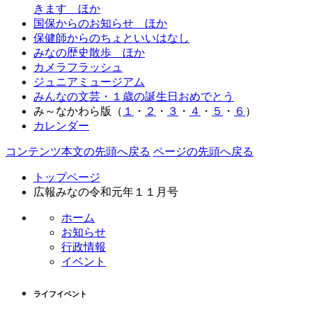
きます ほか
国保からのお知らせ ほか
保健師からのちょといいはなし
みなの歴史散歩 ほか
カメラフラッシュ
ジュニアミュージアム
みんなの文芸・１歳の誕生日おめでとう
み～なかわら版（
１
・
２
・
３
・
４
・
５
・
６
）
カレンダー
コンテンツ本文の先頭へ戻る
ページの先頭へ戻る
トップページ
広報みなの令和元年１１月号
ホーム
お知らせ
行政情報
イベント
ライフイベント