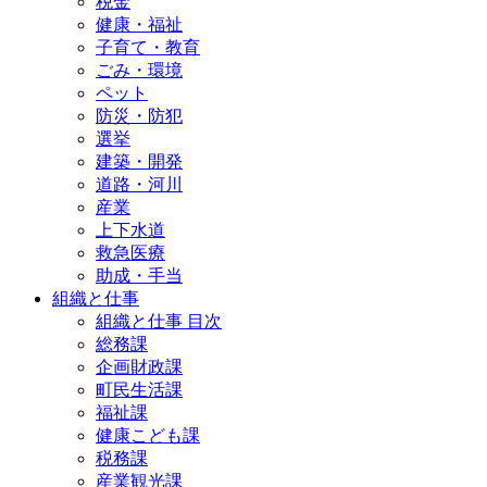
税金
健康・福祉
子育て・教育
ごみ・環境
ペット
防災・防犯
選挙
建築・開発
道路・河川
産業
上下水道
救急医療
助成・手当
組織と仕事
組織と仕事 目次
総務課
企画財政課
町民生活課
福祉課
健康こども課
税務課
産業観光課