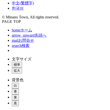
中文(繁體字)
한국어
© Minano Town, All rights reserved.
PAGE TOP
home
ホーム
arrow_upward
先頭へ
mail
お問合せ
search
検索
文字サイズ
標準
拡大
背景色
白
青
黄
黒