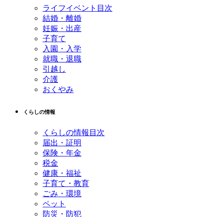
ライフイベント目次
結婚・離婚
妊娠・出産
子育て
入園・入学
就職・退職
引越し
介護
おくやみ
くらしの情報
くらしの情報目次
届出・証明
保険・年金
税金
健康・福祉
子育て・教育
ごみ・環境
ペット
防災・防犯