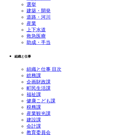
選挙
建築・開発
道路・河川
産業
上下水道
救急医療
助成・手当
組織と仕事
組織と仕事 目次
総務課
企画財政課
町民生活課
福祉課
健康こども課
税務課
産業観光課
建設課
会計課
教育委員会