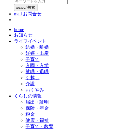
search
検索
mail
お問合せ
home
お知らせ
ライフイベント
結婚・離婚
妊娠・出産
子育て
入園・入学
就職・退職
引越し
介護
おくやみ
くらしの情報
届出・証明
保険・年金
税金
健康・福祉
子育て・教育