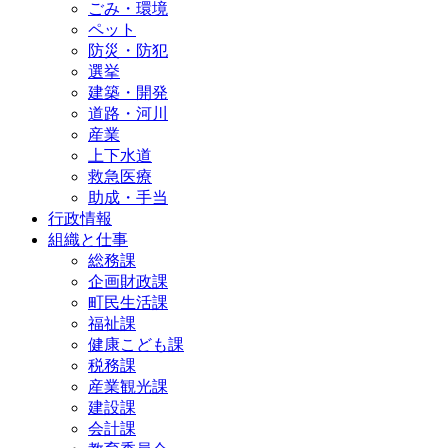
ごみ・環境
ペット
防災・防犯
選挙
建築・開発
道路・河川
産業
上下水道
救急医療
助成・手当
行政情報
組織と仕事
総務課
企画財政課
町民生活課
福祉課
健康こども課
税務課
産業観光課
建設課
会計課