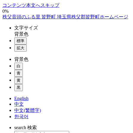
コンテンツ本文へスキップ
0%
秩父音頭のふる里 皆野町 埼玉県秩父郡皆野町ホームページ
文字
サイズ
背景色
標準
拡大
背景色
白
青
黄
黒
English
中文
中文(繁體字)
한국어
search
検索