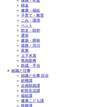
保険・年金
税金
健康・福祉
子育て・教育
ごみ・環境
ペット
防災・防犯
選挙
建築・開発
道路・河川
産業
上下水道
救急医療
助成・手当
組織と仕事
組織と仕事 目次
総務課
企画財政課
町民生活課
福祉課
健康こども課
税務課