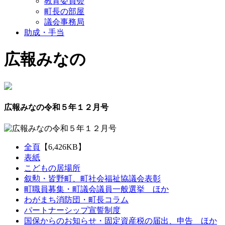
教育委員会
町長の部屋
議会事務局
助成・手当
広報みなの
広報みなの令和５年１２月号
全頁
【6,426KB】
表紙
こどもの居場所
叙勲・皆野町、町社会福祉協議会表彰
町職員募集・町議会議員一般選挙 ほか
わがまち消防団・町長コラム
パートナーシップ宣誓制度
国保からのお知らせ・固定資産税の届出、申告 ほか