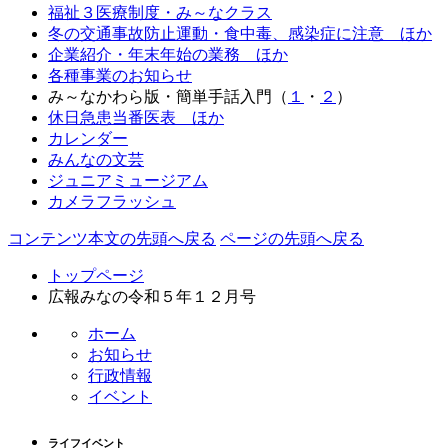
福祉３医療制度・み～なクラス
冬の交通事故防止運動・食中毒、感染症に注意 ほか
企業紹介・年末年始の業務 ほか
各種事業のお知らせ
み～なかわら版・簡単手話入門（
１
・
２
）
休日急患当番医表 ほか
カレンダー
みんなの文芸
ジュニアミュージアム
カメラフラッシュ
コンテンツ本文の先頭へ戻る
ページの先頭へ戻る
トップページ
広報みなの令和５年１２月号
ホーム
お知らせ
行政情報
イベント
ライフイベント