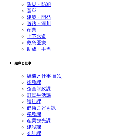
防災・防犯
選挙
建築・開発
道路・河川
産業
上下水道
救急医療
助成・手当
組織と仕事
組織と仕事 目次
総務課
企画財政課
町民生活課
福祉課
健康こども課
税務課
産業観光課
建設課
会計課