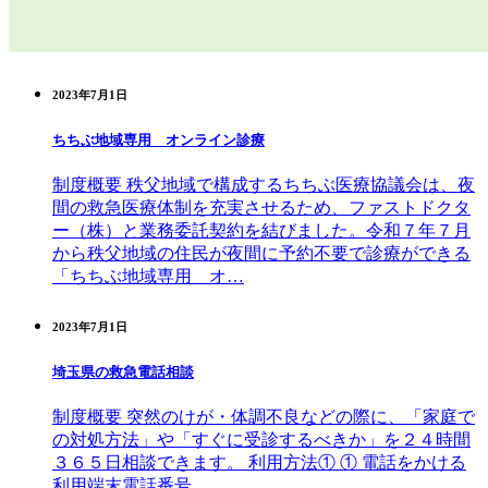
2023年7月1日
ちちぶ地域専用 オンライン診療
制度概要 秩父地域で構成するちちぶ医療協議会は、夜
間の救急医療体制を充実させるため、ファストドクタ
ー（株）と業務委託契約を結びました。令和７年７月
から秩父地域の住民が夜間に予約不要で診療ができる
「ちちぶ地域専用 オ…
2023年7月1日
埼玉県の救急電話相談
制度概要 突然のけが・体調不良などの際に、「家庭で
の対処方法」や「すぐに受診するべきか」を２４時間
３６５日相談できます。 利用方法① ① 電話をかける
利用端末電話番号 …