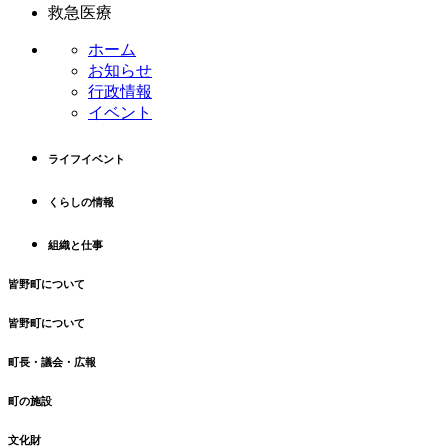
テ
ジ
救急医療
ン
の
ホーム
ツ
先
お知らせ
本
頭
行政情報
文
へ
イベント
の
戻
先
る
頭
ライフイベント
へ
戻
くらしの情報
る
組織と仕事
皆野町について
皆野町について
町長・議会・広報
町の施設
文化財