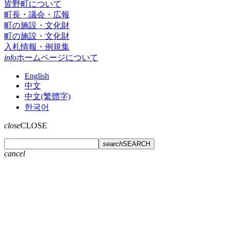
皆野町について
町長・議会・広報
町の施設・文化財
町の施設・文化財
入札情報・例規集
info
ホームページについて
English
中文
中文(繁體字)
한국어
close
CLOSE
search
SEARCH
cancel