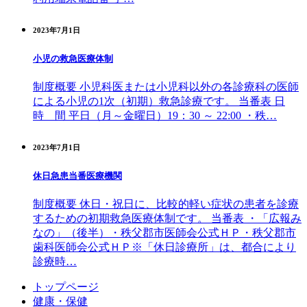
2023年7月1日
小児の救急医療体制
制度概要 小児科医または小児科以外の各診療科の医師
による小児の1次（初期）救急診療です。 当番表 日
時 間 平日（月～金曜日）19：30 ～ 22:00 ・秩…
2023年7月1日
休日急患当番医療機関
制度概要 休日・祝日に、比較的軽い症状の患者を診療
するための初期救急医療体制です。 当番表 ・「広報み
なの」（後半）・秩父郡市医師会公式ＨＰ・秩父郡市
歯科医師会公式ＨＰ※「休日診療所」は、都合により
診療時…
コ
ペ
トップページ
ン
ー
健康・保健