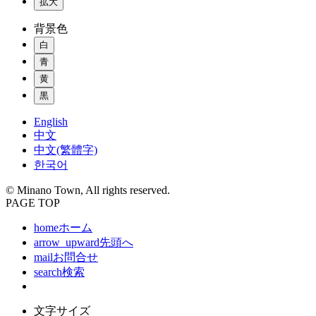
拡大
背景色
白
青
黄
黒
English
中文
中文(繁體字)
한국어
© Minano Town, All rights reserved.
PAGE TOP
home
ホーム
arrow_upward
先頭へ
mail
お問合せ
search
検索
文字サイズ