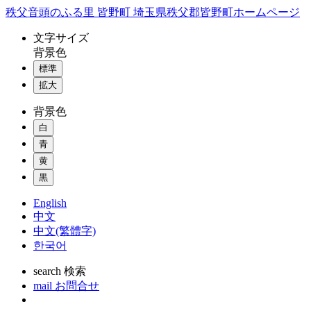
コ
秩父音頭のふる里 皆野町 埼玉県秩父郡皆野町ホームページ
ン
文字
サイズ
テ
背景色
ン
標準
ツ
本
拡大
文
背景色
へ
ス
白
キ
青
ッ
黄
プ
黒
English
中文
中文(繁體字)
한국어
search
検索
mail
お問合せ