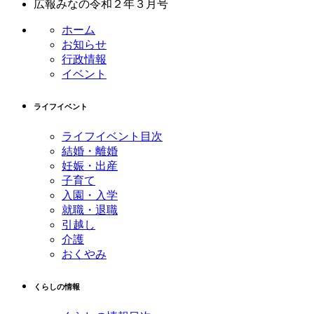
広報みなの令和２年３月号
テ
ジ
ン
の
ホーム
ツ
先
お知らせ
本
頭
行政情報
文
へ
イベント
の
戻
先
る
ライフイベント
頭
へ
ライフイベント目次
戻
結婚・離婚
る
妊娠・出産
子育て
入園・入学
就職・退職
引越し
介護
おくやみ
くらしの情報