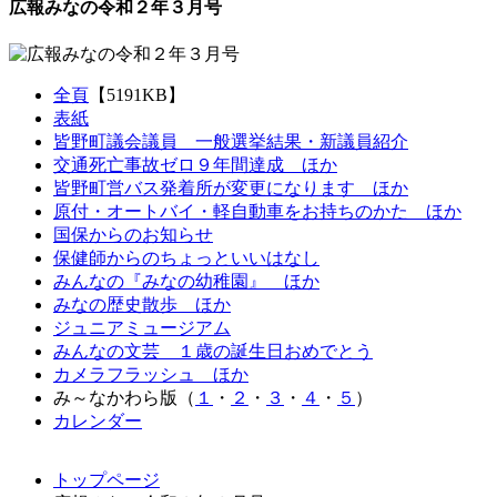
広報みなの令和２年３月号
全頁
【5191KB】
表紙
皆野町議会議員 一般選挙結果・新議員紹介
交通死亡事故ゼロ９年間達成 ほか
皆野町営バス発着所が変更になります ほか
原付・オートバイ・軽自動車をお持ちのかた ほか
国保からのお知らせ
保健師からのちょっといいはなし
みんなの『みなの幼稚園』 ほか
みなの歴史散歩 ほか
ジュニアミュージアム
みんなの文芸 １歳の誕生日おめでとう
カメラフラッシュ ほか
み～なかわら版（
１
・
２
・
３
・
４
・
５
）
カレンダー
コ
ペ
トップページ
ン
ー