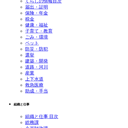
くらしの情報目次
届出・証明
保険・年金
税金
健康・福祉
子育て・教育
ごみ・環境
ペット
防災・防犯
選挙
建築・開発
道路・河川
産業
上下水道
救急医療
助成・手当
組織と仕事
組織と仕事 目次
総務課