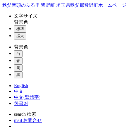
コ
秩父音頭のふる里 皆野町 埼玉県秩父郡皆野町ホームページ
ン
文字
サイズ
テ
背景色
ン
標準
ツ
本
拡大
文
背景色
へ
ス
白
キ
青
ッ
黄
プ
黒
English
中文
中文(繁體字)
한국어
search
検索
mail
お問合せ