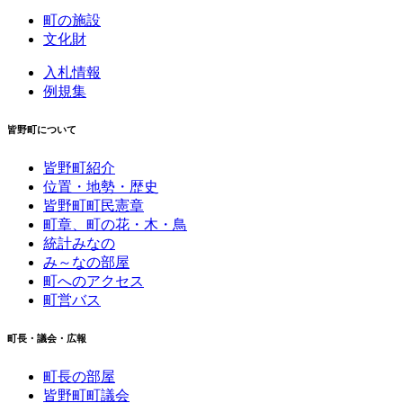
町の施設
文化財
入札情報
例規集
皆野町について
皆野町紹介
位置・地勢・歴史
皆野町町民憲章
町章、町の花・木・鳥
統計みなの
み～なの部屋
町へのアクセス
町営バス
町長・議会・広報
町長の部屋
皆野町町議会