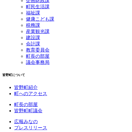
企画財政課
町民生活課
福祉課
健康こども課
税務課
産業観光課
建設課
会計課
教育委員会
町長の部屋
議会事務局
皆野町について
皆野町紹介
町へのアクセス
町長の部屋
皆野町町議会
広報みなの
プレスリリース