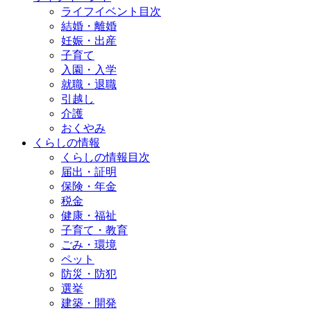
ライフイベント目次
結婚・離婚
妊娠・出産
子育て
入園・入学
就職・退職
引越し
介護
おくやみ
くらしの情報
くらしの情報目次
届出・証明
保険・年金
税金
健康・福祉
子育て・教育
ごみ・環境
ペット
防災・防犯
選挙
建築・開発