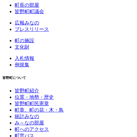
町長の部屋
皆野町町議会
広報みなの
プレスリリース
町の施設
文化財
入札情報
例規集
皆野町について
皆野町紹介
位置・地勢・歴史
皆野町町民憲章
町章、町の花・木・鳥
統計みなの
み～なの部屋
町へのアクセス
町営バス