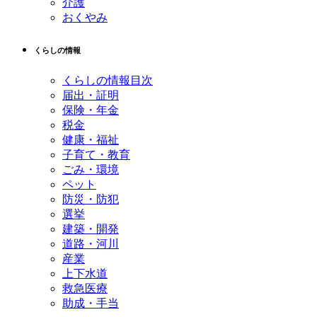
介護
おくやみ
くらしの情報
くらしの情報目次
届出・証明
保険・年金
税金
健康・福祉
子育て・教育
ごみ・環境
ペット
防災・防犯
選挙
建築・開発
道路・河川
産業
上下水道
救急医療
助成・手当