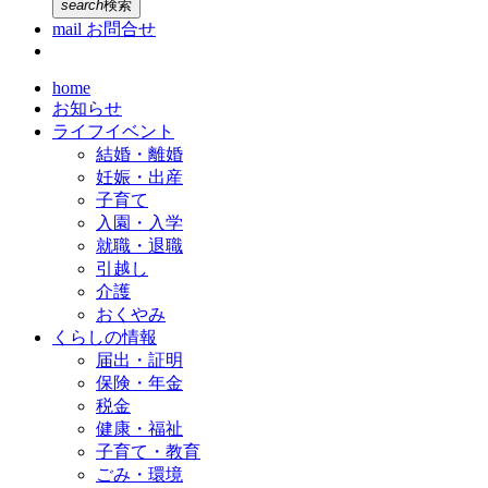
search
検索
mail
お問合せ
home
お知らせ
ライフイベント
結婚・離婚
妊娠・出産
子育て
入園・入学
就職・退職
引越し
介護
おくやみ
くらしの情報
届出・証明
保険・年金
税金
健康・福祉
子育て・教育
ごみ・環境