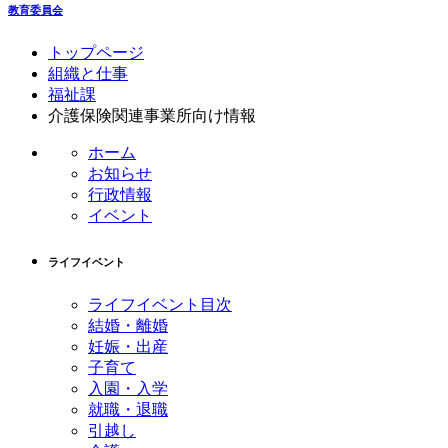
教育委員会
コ
ペ
トップページ
ン
ー
組織と仕事
テ
ジ
福祉課
ン
の
介護保険関連事業所向け情報
ツ
先
ホーム
本
頭
お知らせ
文
へ
行政情報
の
戻
イベント
先
る
頭
へ
ライフイベント
戻
る
ライフイベント目次
結婚・離婚
妊娠・出産
子育て
入園・入学
就職・退職
引越し