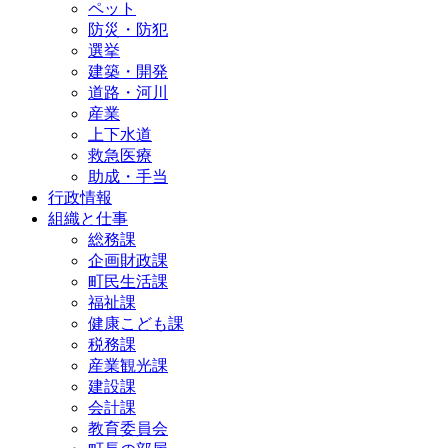
ペット
防災・防犯
選挙
建築・開発
道路・河川
産業
上下水道
救急医療
助成・手当
行政情報
組織と仕事
総務課
企画財政課
町民生活課
福祉課
健康こども課
税務課
産業観光課
建設課
会計課
教育委員会