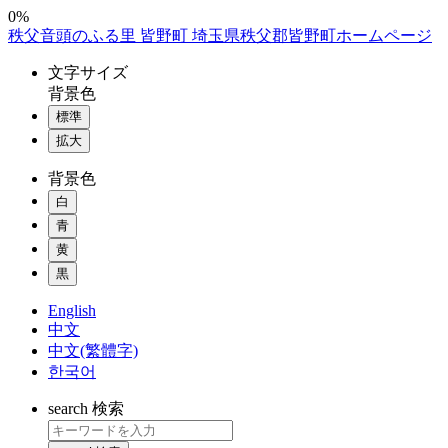
コ
0%
秩父音頭のふる里 皆野町 埼玉県秩父郡皆野町ホームページ
ン
テ
文字
サイズ
ン
背景色
ツ
標準
本
拡大
文
へ
背景色
ス
白
キ
ッ
青
プ
黄
黒
English
中文
中文(繁體字)
한국어
search
検索