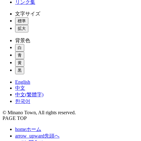
リンク集
文字サイズ
標準
拡大
背景色
白
青
黄
黒
English
中文
中文(繁體字)
한국어
© Minano Town, All rights reserved.
PAGE TOP
home
ホーム
arrow_upward
先頭へ