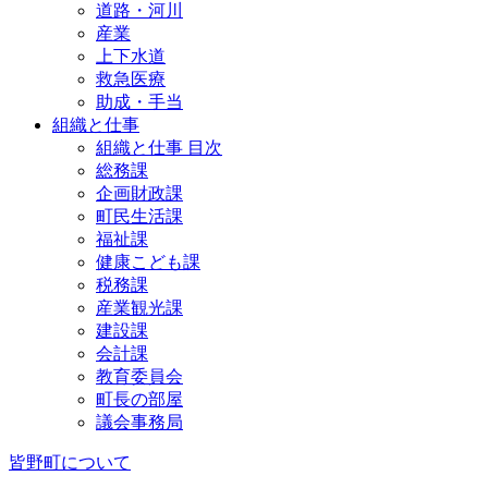
道路・河川
産業
上下水道
救急医療
助成・手当
組織と仕事
組織と仕事 目次
総務課
企画財政課
町民生活課
福祉課
健康こども課
税務課
産業観光課
建設課
会計課
教育委員会
町長の部屋
議会事務局
皆野町について