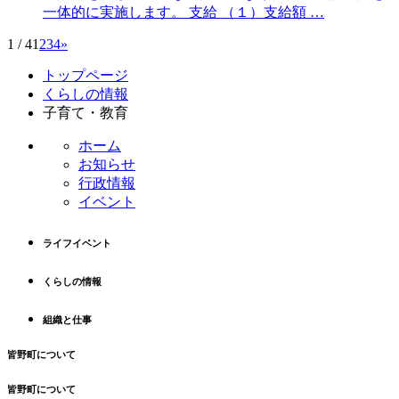
一体的に実施します。 支給 （１）支給額 …
1 / 4
1
2
3
4
»
コ
ペ
トップページ
ン
ー
くらしの情報
テ
ジ
子育て・教育
ン
の
ツ
先
ホーム
本
頭
お知らせ
文
へ
行政情報
の
戻
イベント
先
る
頭
ライフイベント
へ
戻
くらしの情報
る
組織と仕事
皆野町について
皆野町について